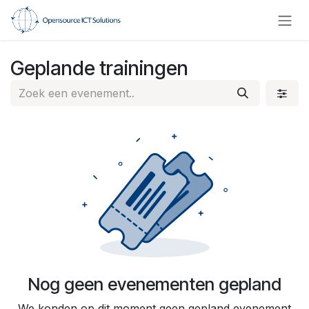
Overslaan naar inhoud
Geplande trainingen
Nog geen evenementen gepland
We konden op dit moment geen gepland evenement