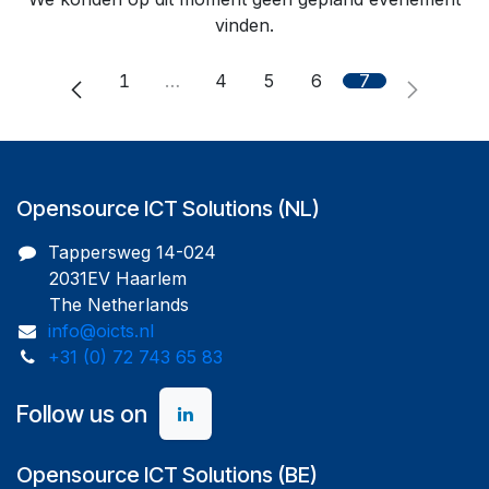
vinden.
1
…
4
5
6
7
Opensource ICT Solutions (NL)
Tappersweg 14-024
2031EV Haarlem
The Netherlands
info@oicts.nl
+31 (0) 72 743 65 83
Follow us on
Opensource ICT Solutions (BE)