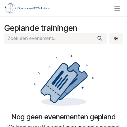
Overslaan naar inhoud
Geplande trainingen
Nog geen evenementen gepland
We konden op dit moment geen gepland evenement