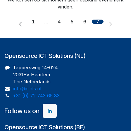
vinden.
1
…
4
5
6
7
Opensource ICT Solutions (NL)
Tappersweg 14-024
2031EV Haarlem
The Netherlands
info@oicts.nl
+31 (0) 72 743 65 83
Follow us on
Opensource ICT Solutions (BE)