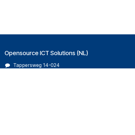
Opensource ICT Solutions (NL)
Tappersweg 14-024
2031EV Haarlem
The Netherlands
info@oicts.nl
+31 (0) 72 743 65 83
Follow us on
Opensource ICT Solutions (BE)