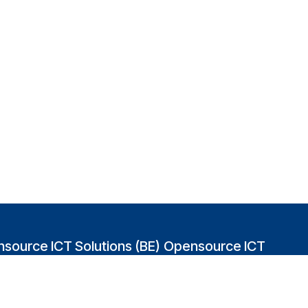
source ICT Solutions (BE)
Opensource ICT
Solutions (GB)
abakvest 87/4490
2 Leman street
0 Antwerpen
London E1W 9US
gium