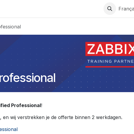
ons
Support
Services
Contactez-nous
França
ofessional
rofessional
fied Professional
!
, en wij verstrekken je de offerte binnen 2 werkdagen.
fessional