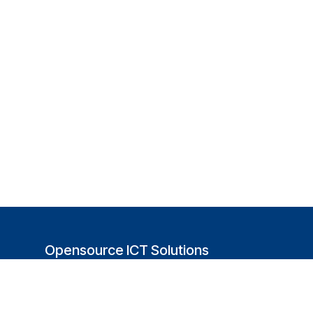
Opensource ICT Solutions
(USA)
251 Little Falls Drive
Wilmington, DE 19808