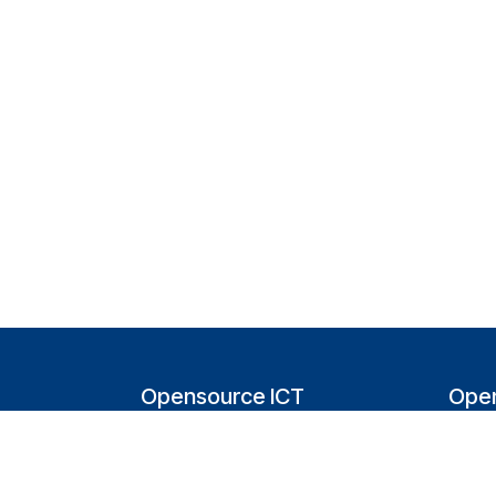
Opensource ICT
Open
Solutions (NL)
T
Tappersweg 14-024
200
2031EV Haarlem
Bel