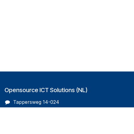
Opensource ICT Solutions (NL)
Tappersweg 14-024
2031EV Haarlem
The Netherlands
info@oicts.nl
+31 (0) 72 743 65 83