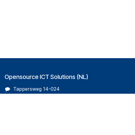
Opensource ICT Solutions (NL)
Tappersweg 14-024
2031EV Haarlem
The Netherlands
info@oicts.nl
+31 (0) 72 743 65 83
Follow us on