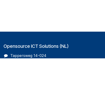
Opensource ICT Solutions (NL)
Tappersweg 14-024
2031EV Haarlem
The Netherlands
info@oicts.nl
+31 (0) 72 743 65 83
Follow us on
Opensource ICT Solutions (BE)