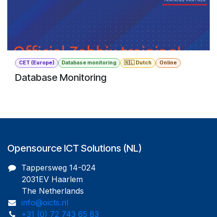
CET (Europe)
Database monitoring
🇳🇱 Dutch
Online
Database Monitoring
Opensource ICT Solutions (NL)
Tappersweg 14-024
2031EV Haarlem
The Netherlands
info@oicts.nl
+31 (0) 72 743 65 83