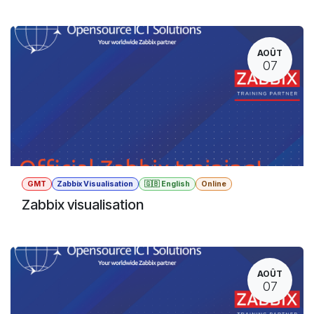
AOÛT
07
GMT
Zabbix Visualisation
🇬🇧 English
Online
Zabbix visualisation
AOÛT
07