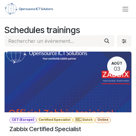
Se rendre au contenu
Schedules trainings
AOÛT
03
CET (Europe)
Certified Specialist
🇳🇱 Dutch
Online
Zabbix Certified Specialist