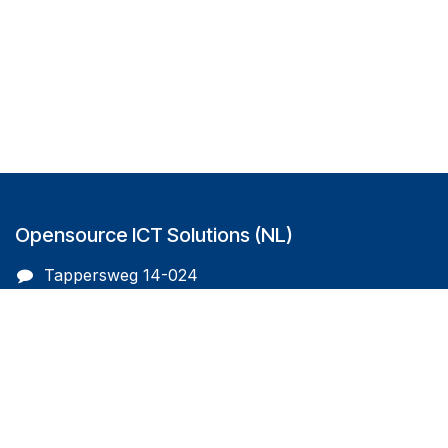
Opensource ICT Solutions (NL)
Tappersweg 14-024
2031EV Haarlem
The Netherlands
info@oicts.nl
+31 (0) 72 743 65 83
Follow us on