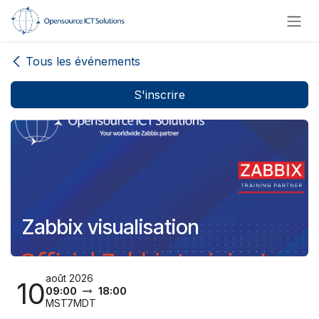
Se rendre au contenu
Tous les événements
S'inscrire
Zabbix visualisation
août 2026
10
09:00
18:00
MST7MDT