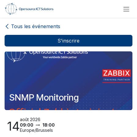
Se rendre au contenu
Tous les événements
S'inscrire
SNMP Monitoring
août 2026
14
09:00
18:00
Europe/Brussels