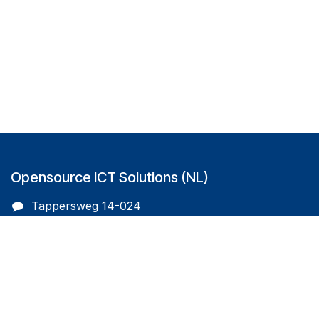
Opensource ICT Solutions (NL)
Tappersweg 14-024
2031EV Haarlem
The Netherlands
info@oicts.nl
+31 (0) 72 743 65 83
Follow us on