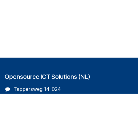
Opensource ICT Solutions (NL)
Tappersweg 14-024
2031EV Haarlem
The Netherlands
info@oicts.nl
+31 (0) 72 743 65 83
Follow us on