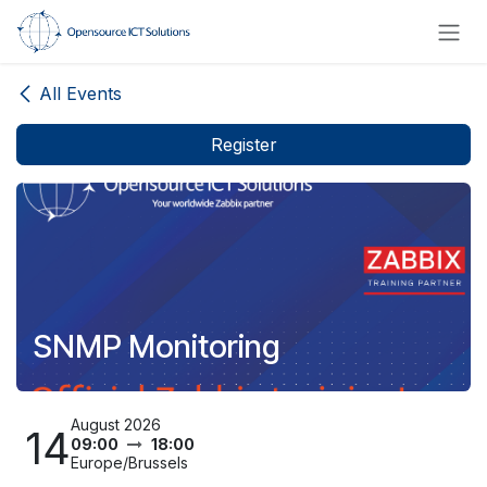
Skip to Content
All Events
Register
SNMP Monitoring
August 2026
14
09:00
18:00
Europe/Brussels