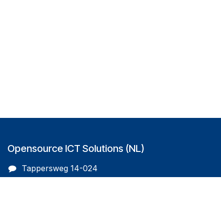
Opensource ICT Solutions (NL)
Tappersweg 14-024
2031EV Haarlem
The Netherlands
info@oicts.nl
+31 (0) 72 743 65 83